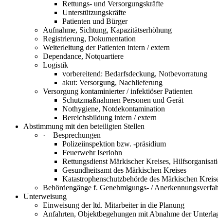
Rettungs- und Versorgungskräfte
Unterstützungskräfte
Patienten und Bürger
Aufnahme, Sichtung, Kapazitätserhöhung
Registrierung, Dokumentation
Weiterleitung der Patienten intern / extern
Dependance, Notquartiere
Logistik
vorbereitend: Bedarfsdeckung, Notbevorratung
akut: Versorgung, Nachlieferung
Versorgung kontaminierter / infektiöser Patienten
Schutzmaßnahmen Personen und Gerät
Nothygiene, Notdekontamination
Bereichsbildung intern / extern
Abstimmung mit den beteiligten Stellen
· Besprechungen
Polizeiinspektion bzw. -präsidium
Feuerwehr Iserlohn
Rettungsdienst Märkischer Kreises, Hilfsorganisat
Gesundheitsamt des Märkischen Kreises
Katastrophenschutzbehörde des Märkischen Kreis
Behördengänge f. Genehmigungs- / Anerkennungsverfa
Unterweisung
Einweisung der ltd. Mitarbeiter in die Planung
Anfahrten, Objektbegehungen mit Abnahme der Unterla